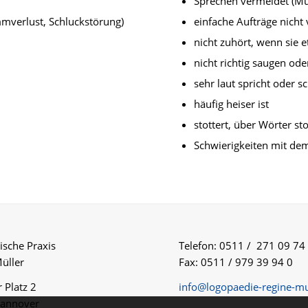
Sprechen vermeidet (M
mmverlust, Schluckstörung)
einfache Aufträge nicht 
nicht zuhört, wenn sie 
nicht richtig saugen od
sehr laut spricht oder sc
häufig heiser ist
stottert, über Wörter st
Schwierigkeiten mit de
sche Praxis
Telefon: 0511 / 271 09 74
üller
Fax: 0511 / 979 39 94 0
 Platz 2
info@logopaedie-regine-mu
annover