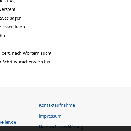
utismus)
versteht
etwas sagen
er essen kann
hreit
olpert, nach Wörtern sucht
m Schriftspracherwerb hat
Kontaktaufnahme
Impressum
eller.de
Datenschutzerklärung