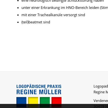
eine neurologisch bedingte Schluckstörung haben
unter einer Erkrankung im HNO-Bereich leiden (Sti
mit einer Trachealkanüle versorgt sind
(teil)beatmet sind
Logopädi
Regine M
Verdener
30419 H